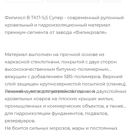
Филизол В ТКП-5,5 Супер - современный рулонный
кровельный и гидроизоляционный материал
премиум-сегмента от завода «Филикровля».
Материал выполнен на прочной основе из
каркасной стеклоткани, покрытой с двух сторон
высококачественным битумно-полимерным
вяжущим с добавлением SBS-полимеров. Верхний
слой защищен крупнозернистой посыпкой (сланец),
Рекомендуется для устройства одно- и двухслойных
нижний — легкооплавляемой пленкой.
кровельных ковров на плоских крышах жилых,
промышленных и коммерческих объектов, а также
для гидроизоляции фундаментов, подвалов,
резервуаров.
Не боится сильных морозов, жары и постоянных