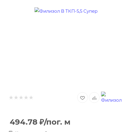
494.78
₽
/пог. м