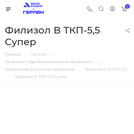
0
Филизол В ТКП-5,5
Супер
—
—
Главная
Каталог
—
Рулонные гидроизоляционные материалы
—
Кровельные рулонные материалы
Филизол (-25 +100 °C)
—
Филизол В ТКП-5,5 Супер