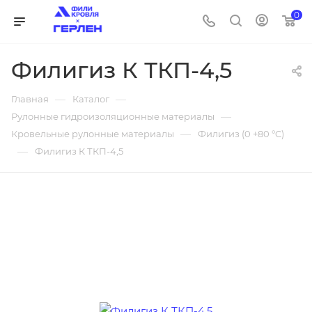
0
Филигиз К ТКП-4,5
—
—
Главная
Каталог
—
Рулонные гидроизоляционные материалы
—
Кровельные рулонные материалы
Филигиз (0 +80 °C)
—
Филигиз К ТКП-4,5